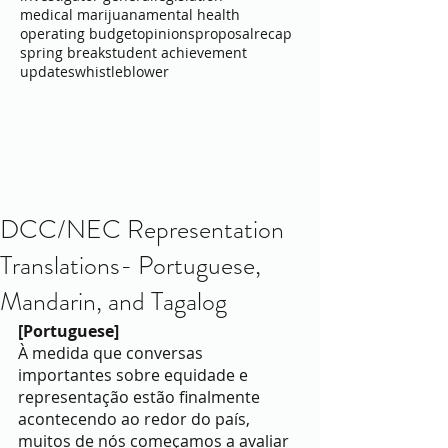
medical marijuana
mental health
operating budget
opinions
proposal
recap
spring break
student achievement
updates
whistleblower
DCC/NEC Representation
Translations- Portuguese,
Mandarin, and Tagalog
[Portuguese] 
À medida que conversas 
importantes sobre equidade e 
representação estão finalmente 
acontecendo ao redor do país, 
muitos de nós começamos a avaliar 