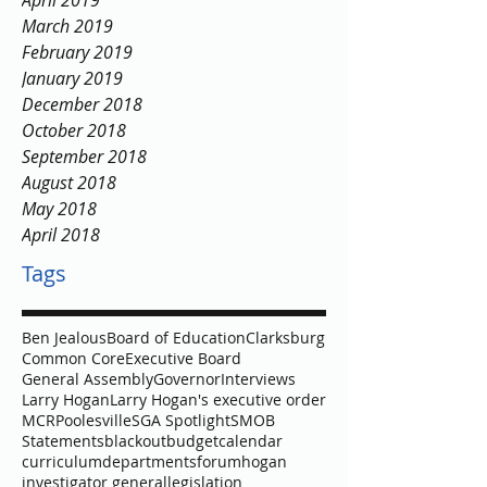
April 2019
March 2019
February 2019
January 2019
December 2018
October 2018
September 2018
August 2018
May 2018
April 2018
Tags
Ben Jealous
Board of Education
Clarksburg
Common Core
Executive Board
General Assembly
Governor
Interviews
Larry Hogan
Larry Hogan's executive order
MCR
Poolesville
SGA Spotlight
SMOB
Statements
blackout
budget
calendar
curriculum
departments
forum
hogan
investigator general
legislation