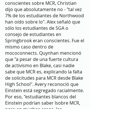
conscientes sobre MCR, Christian 
dijo que absolutamente no - "tal vez 
7% de los estudiantes de Northwood 
han oído sobre lo". Alex señaló que 
sólo los estudiantes de SGA o 
consejo de estudiantes en 
Springbrook eran conscientes. Fue el 
mismo caso dentro de 
mococonnects. Quynhan mencionó 
que "a pesar de una fuerte cultura 
de activismo en Blake, casi nadie 
sabe que MCR es, explicando la falta 
de solicitudes para MCR desde Blake 
High School". Avery reconoció que 
Einstein está segregado racialmente. 
Por eso, "estudiantes blancos del 
Einstein podrían saber lsobre MCR, 
pero en muchos casos, los 
estudiantes de color y 
especialmente los de ESOL nunca 